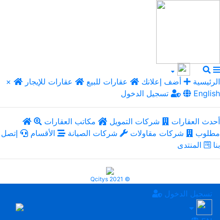
الرئيسية
أضف إعلانك
عقارات للبيع
عقارات للإيجار
×
English
تسجيل الدخول
أحدث العقارات
شركات التمويل
مكاتب العقارات
مطلوب
شركات مقاولات
شركات الصيانة
الأقسام
إتصل
بنا
المنتدى
Qcitys 2021 ©
تسجيل الدخول