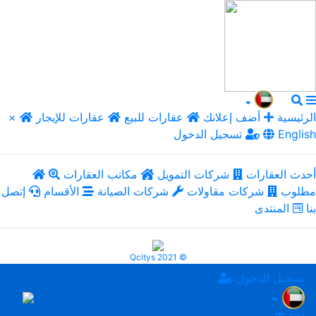
الرئيسية
أضف إعلانك
عقارات للبيع
عقارات للإيجار
×
English
تسجيل الدخول
أحدث العقارات
شركات التمويل
مكاتب العقارات
مطلوب
شركات مقاولات
شركات الصيانة
الأقسام
إتصل
بنا
المنتدى
Qcitys 2021 ©
تسجيل الدخول