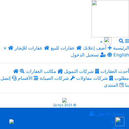
الرئيسية
أضف إعلانك
عقارات للبيع
عقارات للإيجار
×
English
تسجيل الدخول
أحدث العقارات
شركات التمويل
مكاتب العقارات
مطلوب
شركات مقاولات
شركات الصيانة
الأقسام
إتصل
بنا
المنتدى
Qcitys 2021 ©
تسجيل الدخول