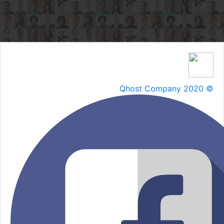
Qhost Company 2020 ©