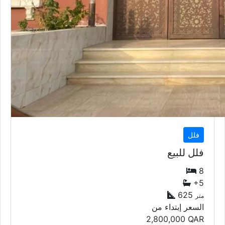
فلل
فلل للبيع
8
+5
625
متر
السعر إبتداء من
2,800,000
QAR