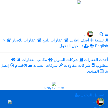
الرئيسية
أضف إعلانك
عقارات للبيع
عقارات للإيجار
×
English
تسجيل الدخول
أحدث العقارات
شركات التمويل
مكاتب العقارات
مطلوب
شركات مقاولات
شركات الصيانة
الأقسام
إتصل
بنا
المنتدى
Qcitys 2021 ©
تسجيل الدخول