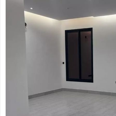
شقق
شقق للبيع