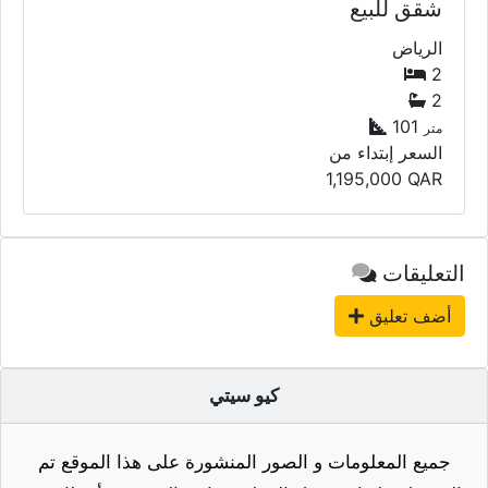
التعليقات
أضف تعليق
كيو سيتي
جميع المعلومات و الصور المنشورة على هذا الموقع تم
الحصول عليها من قبل المعلن. و إحتمالية وجود أخطاء في
المعلومات أو الصور المزودة من قبل المعلن أو خلال
إدخال المعلومة إلى الموقع واردة. ولذلك شركة (كيو سيل
للتجارة اونلاين) ومن خلال موقعها (كيو سيتي) لا تحمل أي
مسؤولية أو تتحمل نتائج هذه المعلومات أو الصور و تؤكد
على وجوب التأكد من الأغراض المعلنة شخصيا والقيام
بالفحص قبل الشراء.