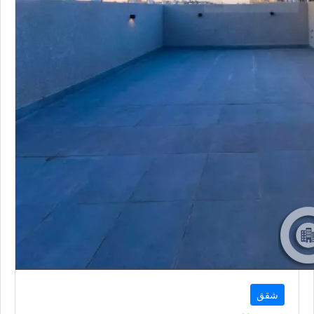
شقق
شقق للبيع
الرياض
2
2
101
متر
السعر إبتداء من
1,195,000
QAR