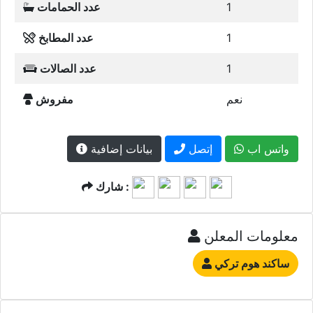
واتس اب
إتصل
بيانات إضافية
شارك :
معلومات المعلن
ساكند هوم تركي
إعلانات مشابهة