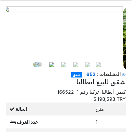
652
المشاهدات :
|
شقق
شقق للبيع انطاليا
كيمر، أنطاليا، تركيا رقم 1. 166522
5,198,593
TRY
متاح
الحالة
1
عدد الغرف
1
عدد الحمامات
1
عدد المطابخ
1
عدد الصالات
نعم
مفروش