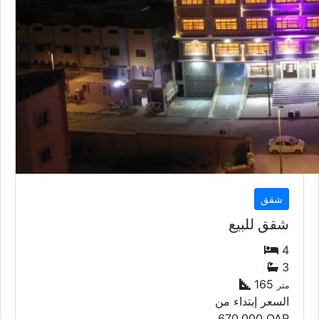
شقق
شقق للبيع
4
3
165
متر
السعر إبتداء من
670,000
QAR