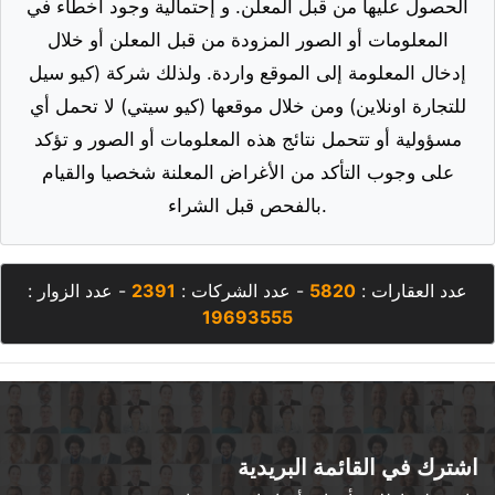
عدد العقارات :
5820
- عدد الشركات :
2391
- عدد الزوار :
19693555
اشترك في القائمة البريدية
وابق على اطلاع بأحداث أخبارنا وعروضنا
اشترك