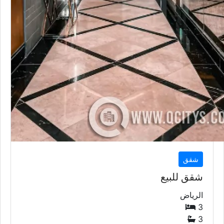
شقق
شقق للبيع
الرياض
3
3
118
متر
السعر إبتداء من
749,000
QAR