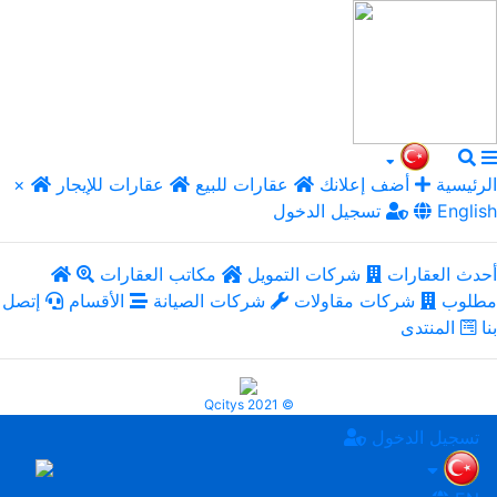
الرئيسية
أضف إعلانك
عقارات للبيع
عقارات للإيجار
×
English
تسجيل الدخول
أحدث العقارات
شركات التمويل
مكاتب العقارات
مطلوب
شركات مقاولات
شركات الصيانة
الأقسام
إتصل
بنا
المنتدى
Qcitys 2021 ©
تسجيل الدخول