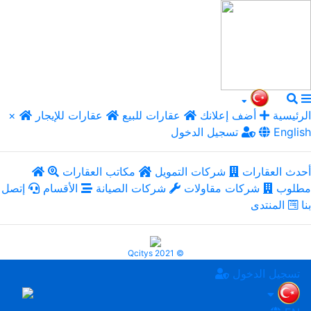
الرئيسية
أضف إعلانك
عقارات للبيع
عقارات للإيجار
×
English
تسجيل الدخول
أحدث العقارات
شركات التمويل
مكاتب العقارات
مطلوب
شركات مقاولات
شركات الصيانة
الأقسام
إتصل
بنا
المنتدى
Qcitys 2021 ©
تسجيل الدخول