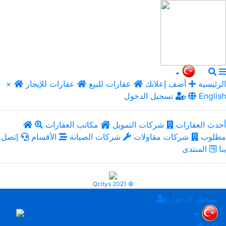
الرئيسية
أضف إعلانك
عقارات للبيع
عقارات للإيجار
×
English
تسجيل الدخول
أحدث العقارات
شركات التمويل
مكاتب العقارات
مطلوب
شركات مقاولات
شركات الصيانة
الأقسام
إتصل
بنا
المنتدى
Qcitys 2021 ©
تسجيل الدخول