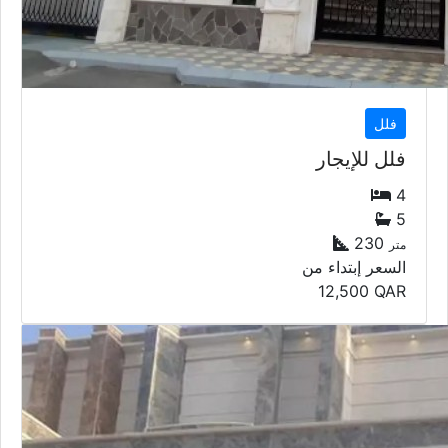
فلل
فلل للإيجار
4
5
230
متر
السعر إبتداء من
12,500
QAR