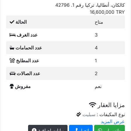
كالكان، أنطاليا، تركيا رقم 1. 42796
16,600,000
TRY
متاح
الحالة
3
عدد الغرف
4
عدد الحمامات
1
عدد المطابخ
2
عدد الصالات
نعم
مفروش
مزايا العقار
نوع المكيفات :
سبليت
عرض المزيد
واتس اب
إتصل
بيانات إضافية