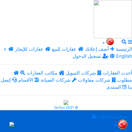
الرئيسية
أضف إعلانك
عقارات للبيع
عقارات للإيجار
×
English
تسجيل الدخول
أحدث العقارات
شركات التمويل
مكاتب العقارات
مطلوب
شركات مقاولات
شركات الصيانة
الأقسام
إتصل
بنا
المنتدى
Qcitys 2021 ©
تسجيل الدخول