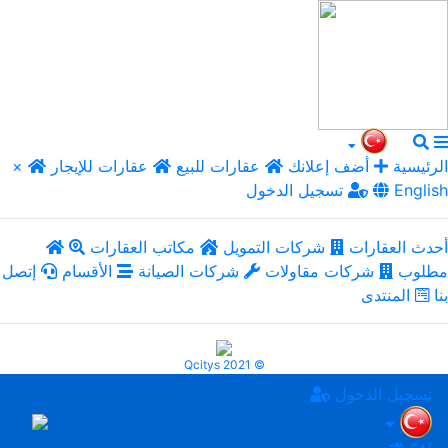
الرئيسية
أضف إعلانك
عقارات للبيع
عقارات للإيجار
×
English
تسجيل الدخول
أحدث العقارات
شركات التمويل
مكاتب العقارات
مطلوب
شركات مقاولات
شركات الصيانة
الأقسام
إتصل
بنا
المنتدى
Qcitys 2021 ©
تسجيل الدخول