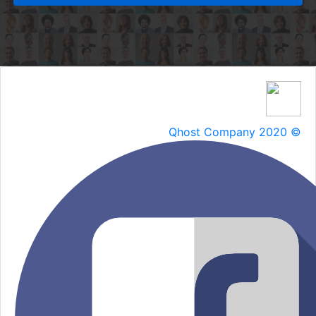
Qhost Company 2020 ©