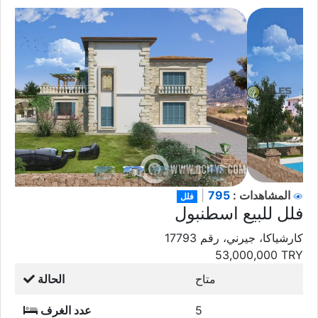
795
المشاهدات :
|
فلل
فلل للبيع اسطنبول
كارشياكا، جيرني، رقم 17793
53,000,000
TRY
متاح
الحالة
5
عدد الغرف