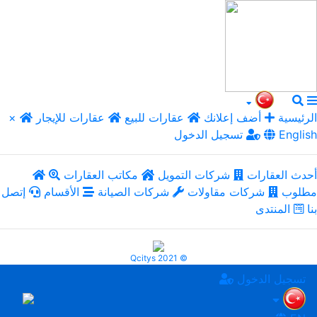
الرئيسية
أضف إعلانك
عقارات للبيع
عقارات للإيجار
×
English
تسجيل الدخول
أحدث العقارات
شركات التمويل
مكاتب العقارات
مطلوب
شركات مقاولات
شركات الصيانة
الأقسام
إتصل
بنا
المنتدى
Qcitys 2021 ©
تسجيل الدخول