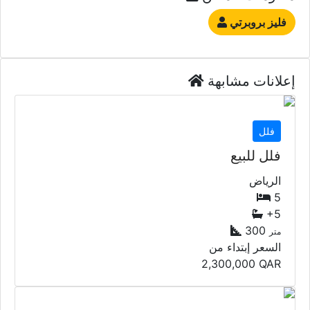
فليز بروبرتي
إعلانات مشابهة
فلل
فلل للبيع
الرياض
5
+5
300
متر
السعر إبتداء من
2,300,000
QAR