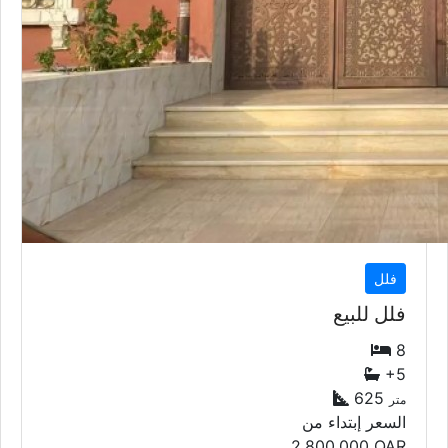
فلل
فلل للبيع
8
+5
625
متر
السعر إبتداء من
2,800,000
QAR