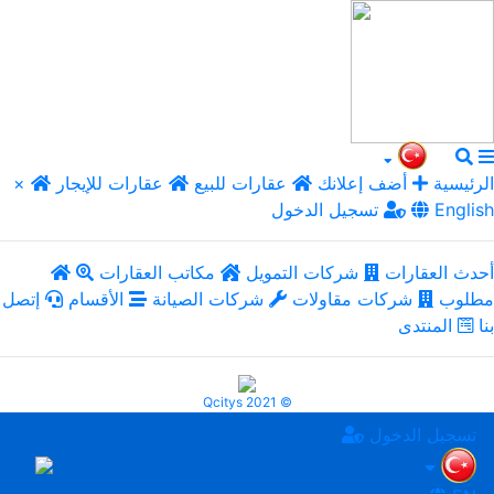
الرئيسية
أضف إعلانك
عقارات للبيع
عقارات للإيجار
×
English
تسجيل الدخول
أحدث العقارات
شركات التمويل
مكاتب العقارات
مطلوب
شركات مقاولات
شركات الصيانة
الأقسام
إتصل
بنا
المنتدى
Qcitys 2021 ©
تسجيل الدخول