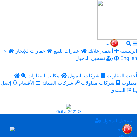
الرئيسية
أضف إعلانك
عقارات للبيع
عقارات للإيجار
×
English
تسجيل الدخول
أحدث العقارات
شركات التمويل
مكاتب العقارات
مطلوب
شركات مقاولات
شركات الصيانة
الأقسام
إتصل
بنا
المنتدى
Qcitys 2021 ©
تسجيل الدخول