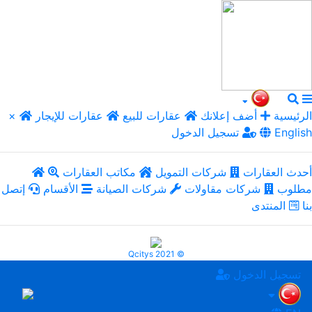
الرئيسية
أضف إعلانك
عقارات للبيع
عقارات للإيجار
×
English
تسجيل الدخول
أحدث العقارات
شركات التمويل
مكاتب العقارات
مطلوب
شركات مقاولات
شركات الصيانة
الأقسام
إتصل
بنا
المنتدى
Qcitys 2021 ©
تسجيل الدخول