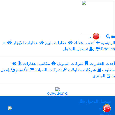
الرئيسية
أضف إعلانك
عقارات للبيع
عقارات للإيجار
×
English
تسجيل الدخول
أحدث العقارات
شركات التمويل
مكاتب العقارات
مطلوب
شركات مقاولات
شركات الصيانة
الأقسام
إتصل
بنا
المنتدى
Qcitys 2021 ©
تسجيل الدخول