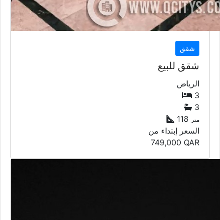
شقق
شقق للبيع
الرياض
3
3
118
متر
السعر إبتداء من
749,000
QAR