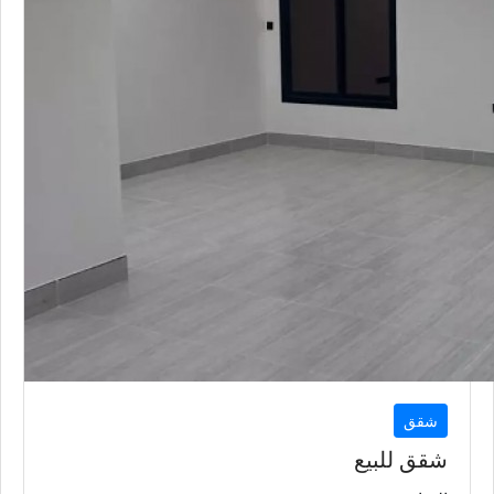
شقق
شقق للبيع