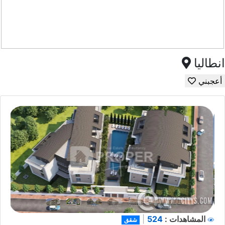
انطاليا
أعجبني
524
المشاهدات :
|
شقق