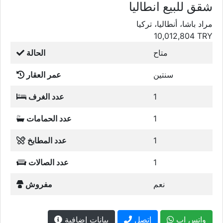
شقق للبيع انطاليا
مراد باشا، أنطاليا، تركيا
10,012,804
TRY
متاح
الحالة
سنتين
عمر العقار
1
عدد الغرف
1
عدد الحمامات
1
عدد المطابخ
1
عدد الصالات
نعم
مفروش
واتس اب
إتصل
بيانات إضافية