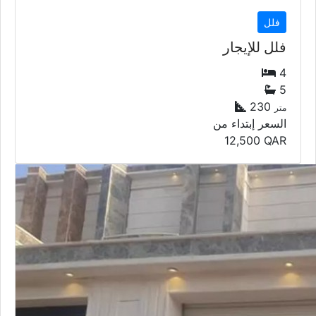
فلل
فلل للإيجار
4
5
230
متر
السعر إبتداء من
12,500
QAR