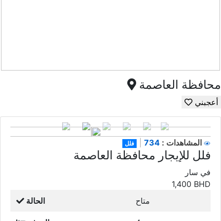
محافظة العاصمة
أعجبني
734
المشاهدات :
|
فلل
فلل للإيجار محافظة العاصمة
في سار
1,400
BHD
متاح
الحالة