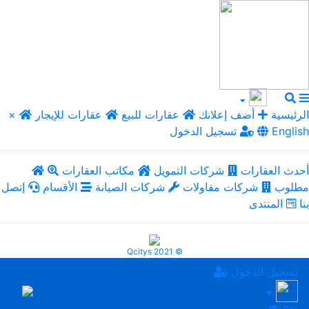
الرئيسية
أضف إعلانك
عقارات للبيع
عقارات للإيجار
×
English
تسجيل الدخول
أحدث العقارات
شركات التمويل
مكاتب العقارات
مطلوب
شركات مقاولات
شركات الصيانة
الأقسام
إتصل
بنا
المنتدى
Qcitys 2021 ©
تسجيل الدخول