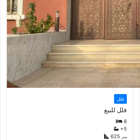
فلل
فلل للبيع
8
+5
625
متر