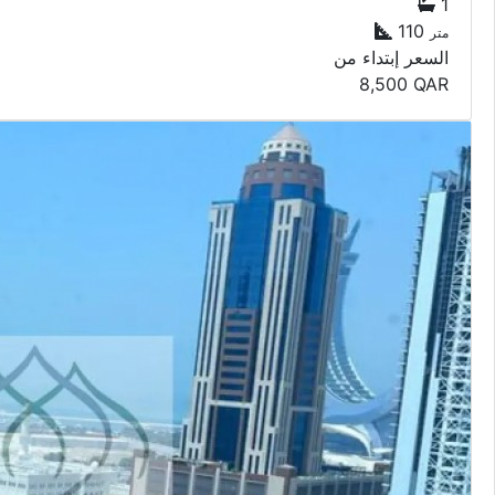
مكاتب
مكاتب للإيجار
لوسيل
1
1
110
متر
السعر إبتداء من
8,500
QAR