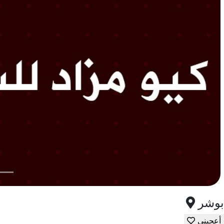
بوشر
أعجبني