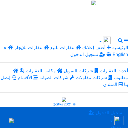
الرئيسية
أضف إعلانك
عقارات للبيع
عقارات للإيجار
×
English
تسجيل الدخول
أحدث العقارات
شركات التمويل
مكاتب العقارات
مطلوب
شركات مقاولات
شركات الصيانة
الأقسام
إتصل
بنا
المنتدى
Qcitys 2021 ©
تسجيل الدخول