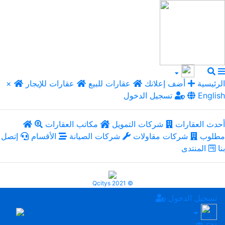
الرئيسية
أضف إعلانك
عقارات للبيع
عقارات للإيجار
×
English
تسجيل الدخول
أحدث العقارات
شركات التمويل
مكاتب العقارات
مطلوب
شركات مقاولات
شركات الصيانة
الأقسام
إتصل
بنا
المنتدى
Qcitys 2021 ©
تسجيل الدخول