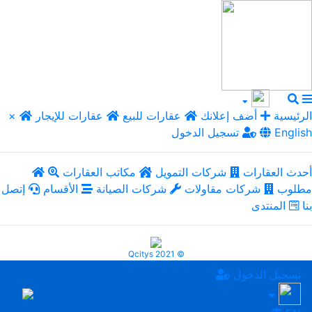
الرئيسية
أضف إعلانك
عقارات للبيع
عقارات للإيجار
×
English
تسجيل الدخول
أحدث العقارات
شركات التمويل
مكاتب العقارات
مطلوب
شركات مقاولات
شركات الصيانة
الأقسام
إتصل
بنا
المنتدى
Qcitys 2021 ©
تسجيل الدخول