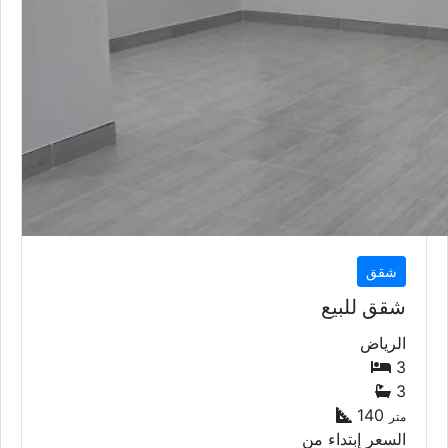
شقق
شقق للبيع
الرياض
3
3
140
متر
السعر إبتداء من