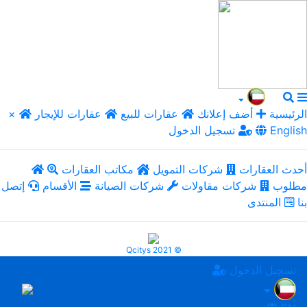
الرئيسية
أضف إعلانك
عقارات للبيع
عقارات للإيجار
×
English
تسجيل الدخول
أحدث العقارات
شركات التمويل
مكاتب العقارات
مطلوب
شركات مقاولات
شركات الصيانة
الأقسام
إتصل
بنا
المنتدى
Qcitys 2021 ©
تسجيل الدخول