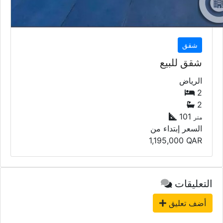
شقق
شقق للبيع
الرياض
2
2
101
متر
السعر إبتداء من
1,195,000
QAR
التعليقات
أضف تعليق