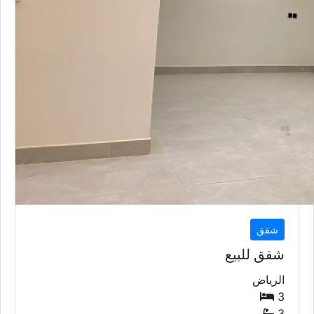
شقق
شقق للبيع
الرياض
3
3