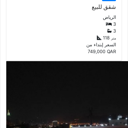
شقق للبيع
الرياض
3
3
118
متر
السعر إبتداء من
749,000
QAR