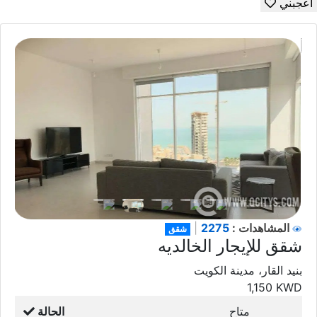
أعجبني
2275
المشاهدات :
|
شقق
شقق للإيجار الخالديه
بنيد القار، مدينة الكويت
1,150
KWD
متاح
الحالة