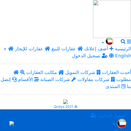
الرئيسية
أضف إعلانك
عقارات للبيع
عقارات للإيجار
×
English
تسجيل الدخول
أحدث العقارات
شركات التمويل
مكاتب العقارات
مطلوب
شركات مقاولات
شركات الصيانة
الأقسام
إتصل
بنا
المنتدى
Qcitys 2021 ©
تسجيل الدخول