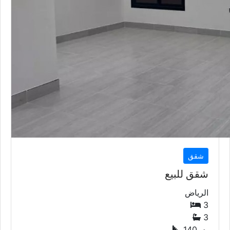
شقق
شقق للبيع
الرياض
3
3
140