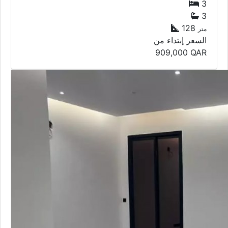
3
3
128
متر
السعر إبتداء من
909,000
QAR