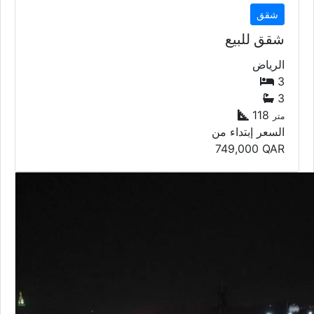
شقق
شقق للبيع
الرياض
3
3
118
متر
السعر إبتداء من
749,000
QAR