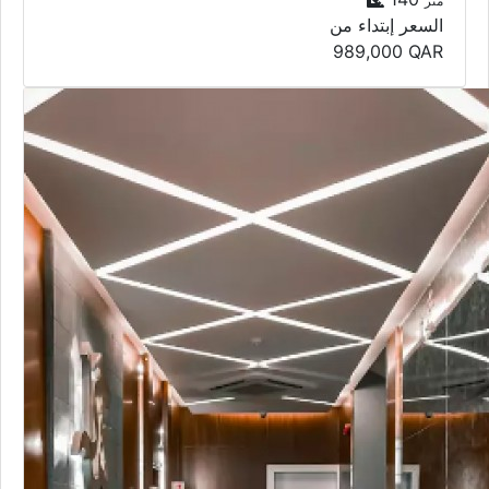
متر
السعر إبتداء من
989,000
QAR