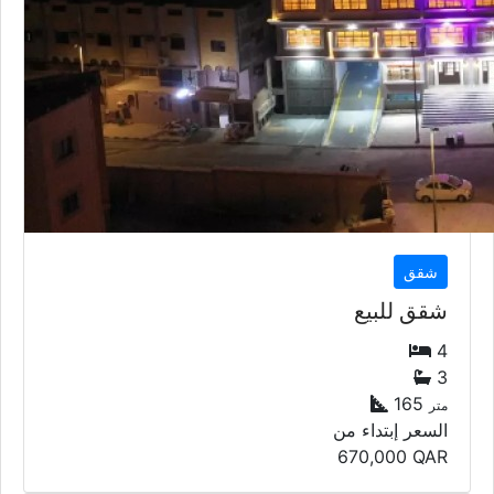
شقق
شقق للبيع
4
3
165
متر
السعر إبتداء من
670,000
QAR