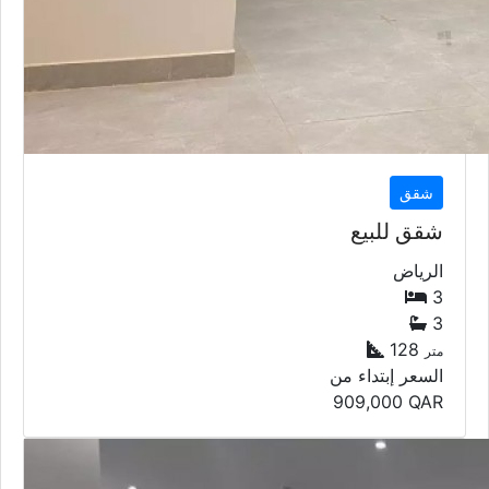
شقق
شقق للبيع
الرياض
3
3
128
متر
السعر إبتداء من
909,000
QAR