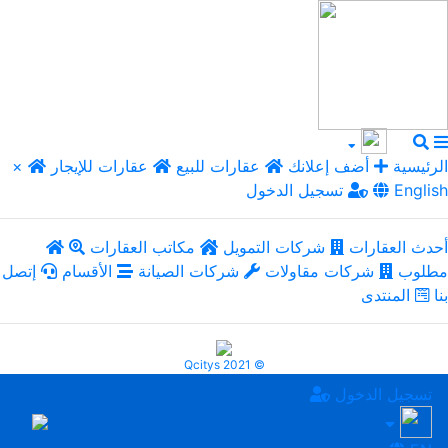
الرئيسية
أضف إعلانك
عقارات للبيع
عقارات للإيجار
×
English
تسجيل الدخول
أحدث العقارات
شركات التمويل
مكاتب العقارات
مطلوب
شركات مقاولات
شركات الصيانة
الأقسام
إتصل
بنا
المنتدى
Qcitys 2021 ©
تسجيل الدخول