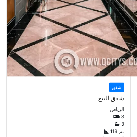
شقق
شقق للبيع
الرياض
3
3
118
متر