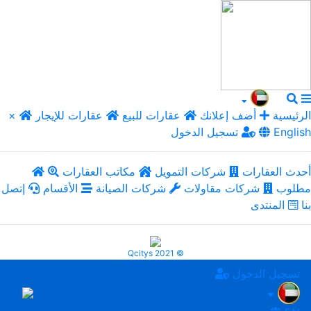
الرئيسية
أضف إعلانك
عقارات للبيع
عقارات للإيجار
×
English
تسجيل الدخول
أحدث العقارات
شركات التمويل
مكاتب العقارات
مطلوب
شركات مقاولات
شركات الصيانة
الأقسام
إتصل
بنا
المنتدى
Qcitys 2021 ©
تسجيل الدخول